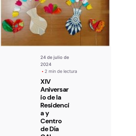
De
OZANAM
24 de julio de
2024
2 min de lectura
XIV
Aniversar
io de la
Residenci
a y
Centro
de Día