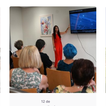
De
OZANAM
12 de