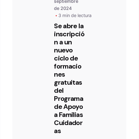
septiembre
de 2024
3 min de lectura
Se abre la
inscripció
n a un
nuevo
ciclo de
formacio
nes
gratuitas
del
Programa
de Apoyo
a Familias
Cuidador
as