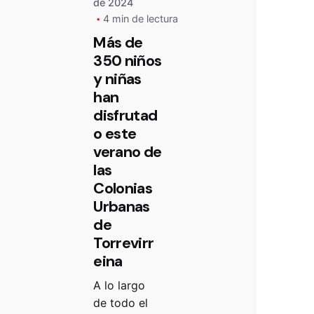
de 2024
4 min de lectura
Más de
350 niños
y niñas
han
disfrutad
o este
verano de
las
Colonias
Urbanas
de
Torrevirr
eina
A lo largo
de todo el