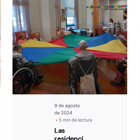
De
OZANAM
9 de agosto
de 2024
5 min de lectura
Las
residenci