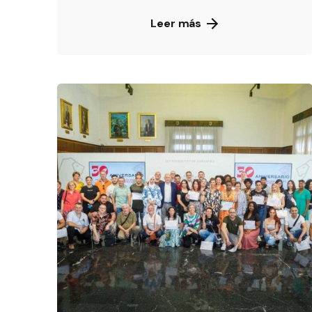
Leer más
De
OZANAM