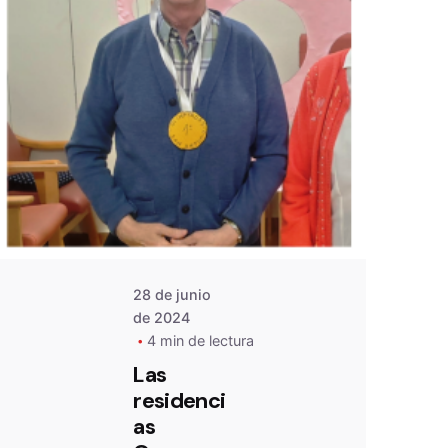
De
OZANAM
28 de junio
de 2024
4 min de lectura
Las
residenci
as