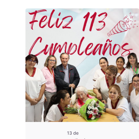
De
OZANAM
13 de