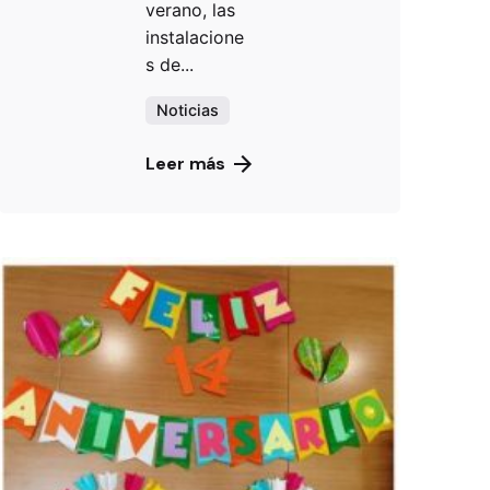
verano, las
instalacione
s de...
Noticias
Leer más