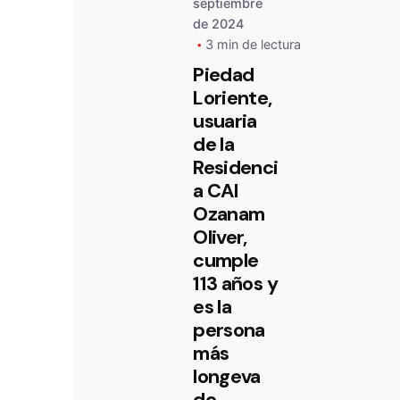
septiembre
de 2024
3 min de lectura
Piedad
Loriente,
usuaria
de la
Residenci
a CAI
Ozanam
Oliver,
cumple
113 años y
es la
persona
más
longeva
de