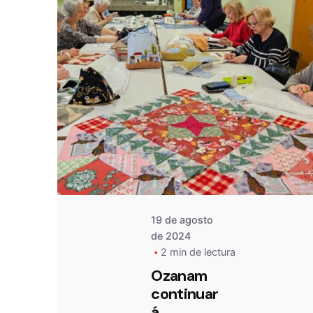
De
OZANAM
19 de agosto
de 2024
2 min de lectura
Ozanam
continuar
á