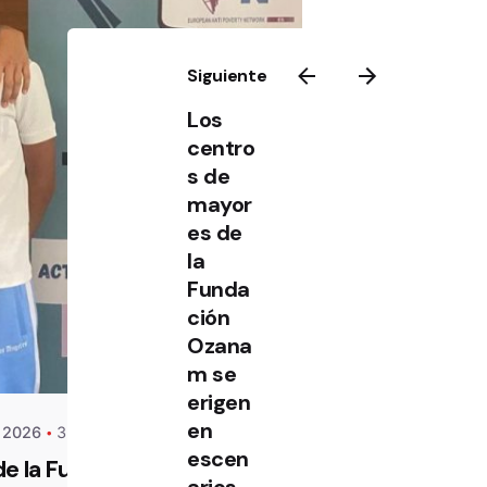
Siguiente
Los
centro
s de
mayor
es de
la
ANAM
Funda
ción
Ozana
m se
erigen
en
e 2026
3 min de lectura
escen
e la Fundación
arios