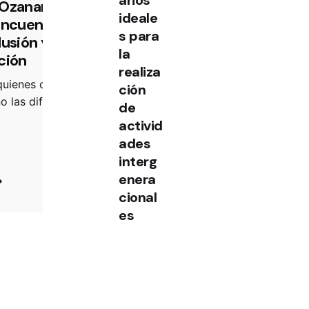
Ozanam llevan su
ideale
encuentro estatal
s para
lusión y
la
ción
realiza
quienes conocen de
ción
 las dificultades
de
activid
ades
interg
enera
cional
es