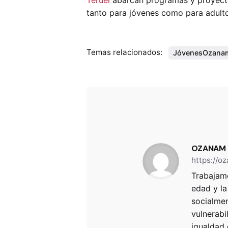
tanto para jóvenes como para adulto
Temas relacionados:
JóvenesOzana
OZANAM
https://o
Trabajamo
edad y la
socialmen
vulnerabi
igualdad