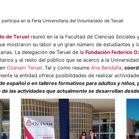
rticipa en la Feria Universitaria del Voluntariado de Teruel
ado de Teruel
reunió en la la Facultad de Ciencias Sociale
que mostraron su labor a un gran número de estudiantes y l
arias.
La delegación de Teruel de la
Fundación Federico 
arios y al resto del público que se acercó a la Universidad,
 en
Ozanam Teruel
. Tal y como resume
Ana Bendaña
,
coord
lmente la entidad ofrece posibilidades de realizar activida
e español o en talleres formativos para adultos y niños, p
 de las actividades que actualmente se desarrollan desde