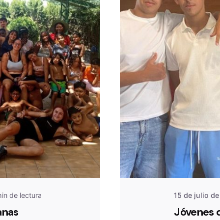
De
OZ
in de lectura
15 de julio d
anas
Jóvenes d