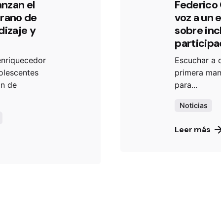
anzan el
Federico 
erano de
voz a un 
dizaje y
sobre inc
participa
enriquecedor
Escuchar a 
dolescentes
primera mano
ón de
para...
Noticias
Leer más