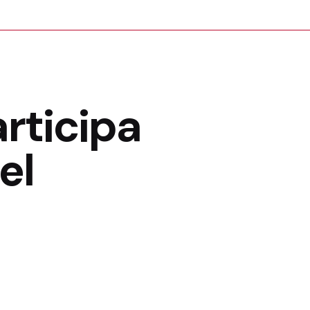
rticipa
el