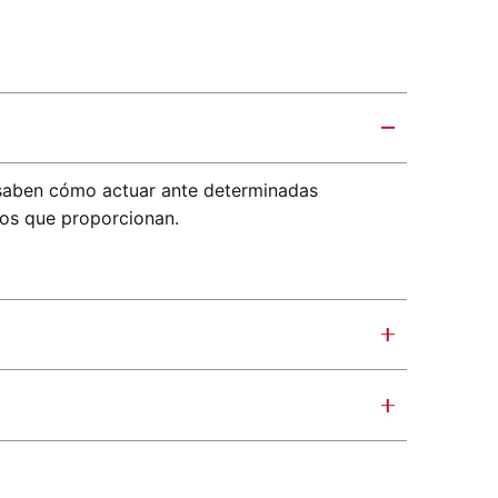
 saben cómo actuar ante determinadas
dos que proporcionan.
or fisioterapeuta, terapeuta ocupacional,
y apoyo emocional.
uede participar en las distintas actividades