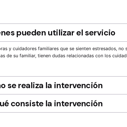
nes pueden utilizar el servicio
ras y cuidadores familiares que se sienten estresados, no
as de su familiar, tienen dudas relacionadas con los cuida
 se realiza la intervención
ué consiste la intervención
cóloga especializada y un equipo interdisciplinar formado p
ra y trabajadora social ofrecen asesoramiento, formación 
 primera entrevista con la psicóloga la persona cuidadora p
ponen el programa: