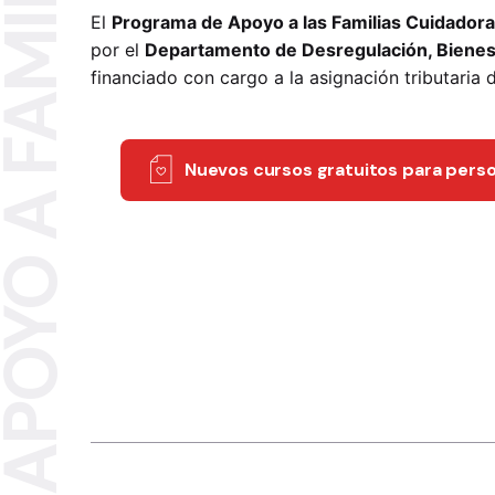
POYO A FAMILIAS
El
Programa de Apoyo a las Familias Cuidador
por el
Departamento de Desregulación, Bienest
financiado con cargo a la asignación tributaria 
Nuevos cursos gratuitos para pers