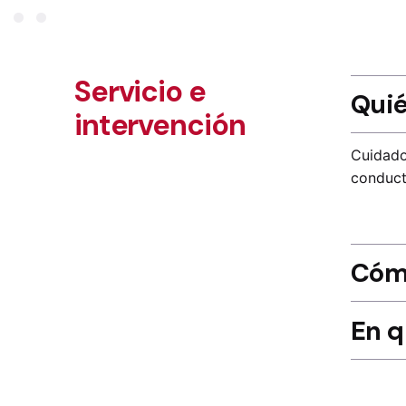
Servicio e
Quié
intervención
Cuidado
conduct
Cómo
En q
Una psi
enferme
Tras una
que com