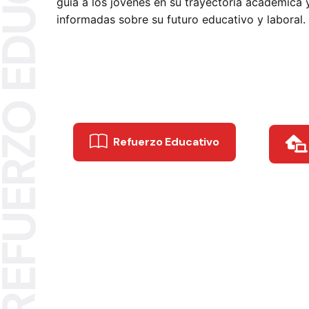
EFUERZO EDUCATIVO
guía a los jóvenes en su trayectoria académica 
informadas sobre su futuro educativo y laboral.
Refuerzo Educativo