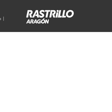
o
|
Horario de recogida desde el 29
de junio hasta el 31 de agosto:
Lunes a viernes de 10:00 a 14:00
Horario de recogida Rastrillo
Aragón:
Lunes a jueves de 10:00 a 14:00 y
de 16:00 a 18:00
Viernes de 10:00 a 14:00