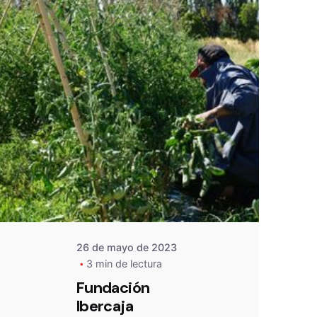
De
OZANAM
26 de mayo de 2023
3 min de lectura
Fundación
Ibercaja