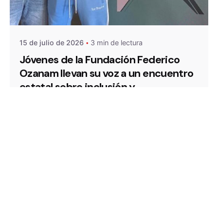
De
OZANAM
15 de julio de 2026
3 min de lectura
Jóvenes de la Fundación Federico
Ozanam llevan su voz a un encuentro
estatal sobre inclusión y
participación
Escuchar a quienes conocen de primera mano
las dificultades para...
Noticias
Leer más