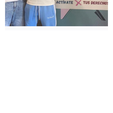
De
OZANAM
15 de julio de 2026
3 min de lectura
Jóvenes de la Fundación Federico
Ozanam llevan su voz a un encuentro
estatal sobre inclusión y
participación
Escuchar a quienes conocen de primera mano
las dificultades para...
Noticias
Leer más