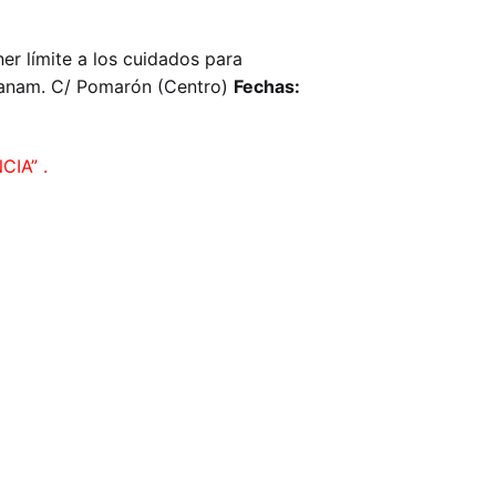
er límite a los cuidados para
anam. C/ Pomarón (Centro)
Fechas:
IA” .