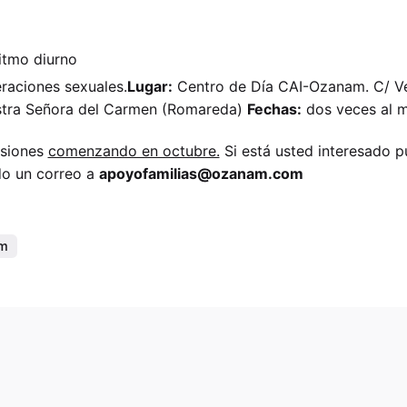
ritmo diurno
eraciones sexuales.
Lugar:
Centro de Día CAI-Ozanam. C/ Ven
tra Señora del Carmen (Romareda)
Fechas:
dos veces al m
esiones
comenzando en octubre.
Si está usted interesado p
ndo un correo a
apoyofamilias@ozanam.com
am