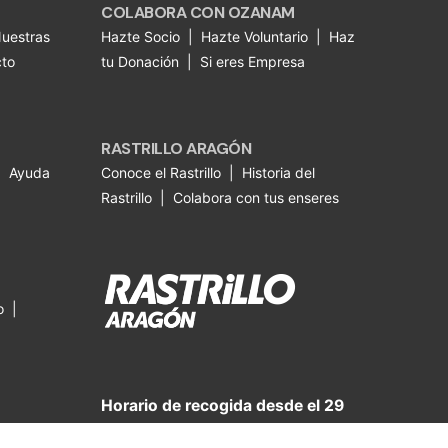
COLABORA CON OZANAM
uestras
Hazte Socio
|
Hazte Voluntario
|
Haz
to
tu Donación
|
Si eres Empresa
RASTRILLO ARAGÓN
|
Ayuda
Conoce el Rastrillo
|
Historia del
Rastrillo
|
Colabora con tus enseres
o
|
Horario de recogida desde el 29
de junio hasta el 31 de agosto: