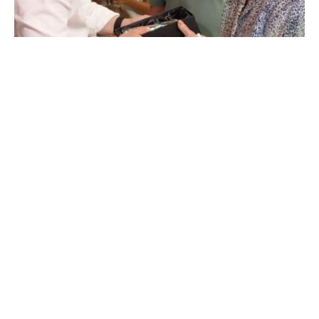
De
OZANAM
18 de junio de 2026
4 min de lectura
Semana de fiestas y homenaje en la
Residencia Ozanam San Antonio de
Padua
La Residencia Ozanam San Antonio de Padua ha
celebrado durante...
Noticias