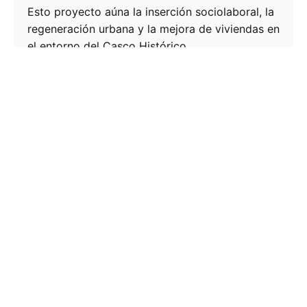
Esto proyecto aúna la inserción sociolaboral, la
regeneración urbana y la mejora de viviendas en
el entorno del Casco Histórico.
Noticias
Leer más
FUNDACIÓN FEDERICO OZANAM
Calle Ramón Pignatelli, 17
50004 · Zaragoza
976 44 33 66
fundacion@ozanam.com