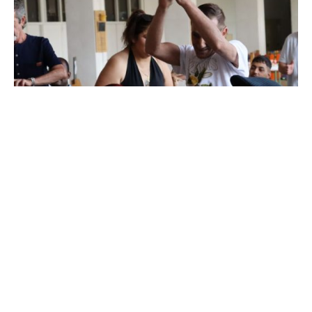
De
OZANAM
24 de julio de 2026
3 min de lectura
El Servicio de Inclusión Sociolaboral
en el Casco Histórico celebra su fin
de curso con la entrega de diplomas