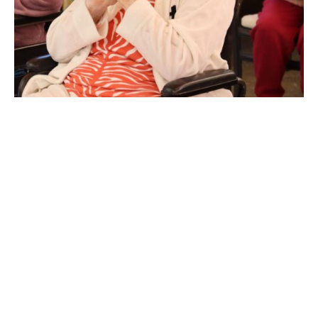
De
OZANAM
29 de abril de 2026
6 min de lectura
Vivir no tiene edad: nuevas
realidades, nuevas formas de
acompañar
La atención a las personas mayores ha
experimentado una evolución...
Blog
Leer más