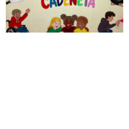
De
OZANAM
30 de junio de 2026
4 min de lectura
Las Colonias Urbanas de Cadeneta
dan comienzo con un verano lleno de
aprendizaje, juego y convivencia
El programa estival ofrece actividades
educativas y de ocio adaptadas a diferentes
edades, con propuestas temáticas que
fomentan la creatividad