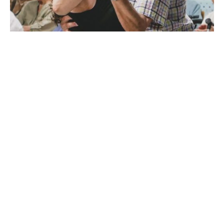
De
OZANAM
29 de julio de 2026
3 min de lectura
Un verano de celebración,
participación y convivencia en las
residencias de la Fundación Ozanam
La llegada del verano ha vuelto a convertir las
residencias y centros de día de la Fundación
Federico Ozanam en espacios de encuentro,
participación y convivencia.
Noticias