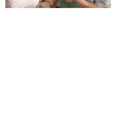
De
OZANAM
18 de junio de 2026
4 min de lectura
Semana de fiestas y homenaje en la
Residencia Ozanam San Antonio de
Padua
La Residencia Ozanam San Antonio de Padua ha
celebrado durante...
Noticias
Leer más