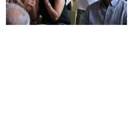
De
OZANAM
24 de julio de 2026
3 min de lectura
El Servicio de Inclusión Sociolaboral
en el Casco Histórico celebra su fin
de curso con la entrega de diplomas
Esto proyecto aúna la inserción sociolaboral, la
regeneración urbana y la mejora de viviendas en
el entorno del Casco Histórico.
Noticias
Leer más