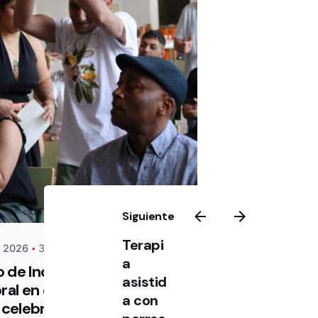
ANAM
Siguiente
Terapi
e 2026
3 min de lectura
a
o de Inclusión
asistid
ral en el Casco
a con
 celebra su fin de