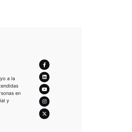
yo a la
tendidas
rsonas en
ial y