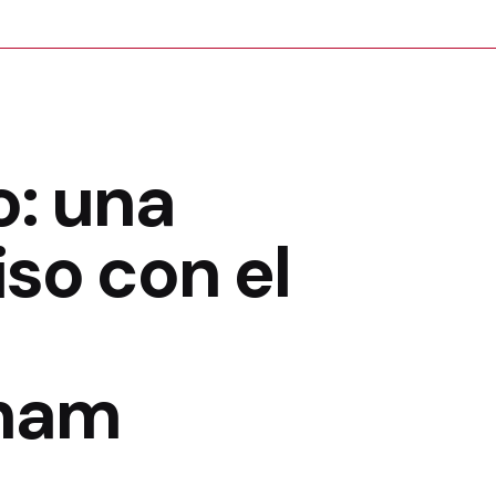
o: una
so con el
anam