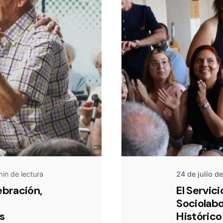
De
OZ
in de lectura
24 de julio d
ebración,
El Servici
Sociolabo
s
Histórico