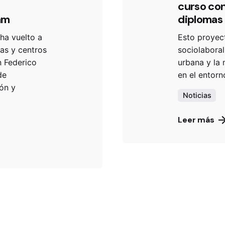
curso con
am
diplomas
ha vuelto a
Esto proyect
ias y centros
sociolaboral
n Federico
urbana y la 
de
en el entorn
ión y
Noticias
Leer más