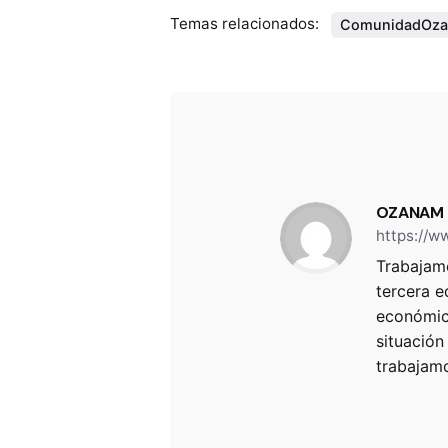
Temas relacionados:
ComunidadOz
OZANAM
https://w
Trabajamo
tercera e
económica
situación
trabajam