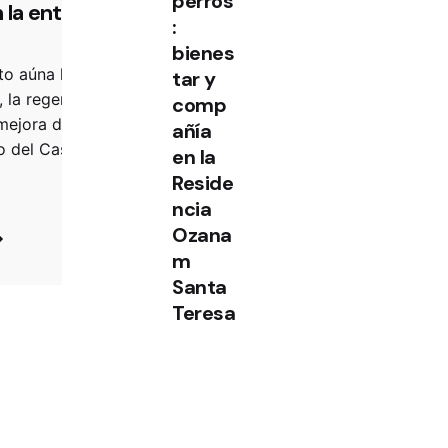
perros
 la entrega de
:
bienes
o aúna la inserción
tar y
, la regeneración
comp
mejora de viviendas
añía
o del Casco Histórico.
en la
Reside
ncia
Ozana
m
Santa
Teresa